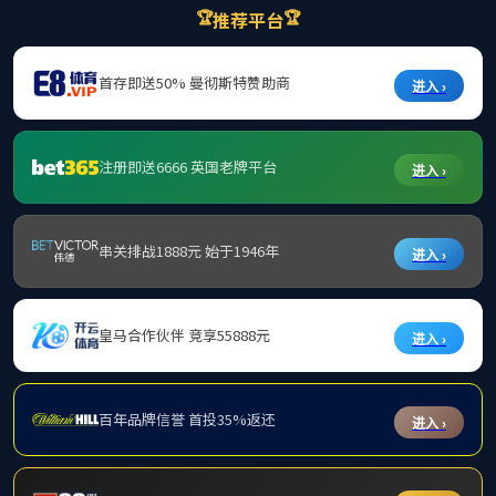
当前位置:
科技成果转化中
详见附件
附件【
BETVLCTOR伟德在线科技成果转化